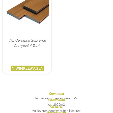
Vlonderplank Supreme
Composiet Teak
€
45,95
IN WINKELWAGEN
Specialist
In overkappingen en veranda's
Showroom
van 2000m2!
Kwaliteit
Wij leveren hoogwaardige kwaliteit
Assortiment