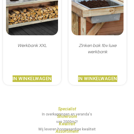
Werkbank XXL
Zinken bak tbv luxe
werkbank
€
133,95
€
37,95
IN WINKELWAGEN
IN WINKELWAGEN
Specialist
In overkappingen en veranda's
Showroom
van 2000m2!
Kwaliteit
Wij leveren hoogwaardige kwaliteit
Assortiment