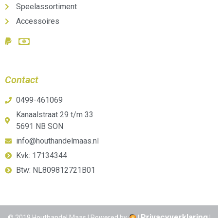
Speelassortiment
Accessoires
Contact
0499-461069
Kanaalstraat 29 t/m 33
5691 NB SON
info@houthandelmaas.nl
Kvk: 17134344
Btw: NL809812721B01
Privacyverklaring
© 2019 Houthandel Maas | Powered by
|
|