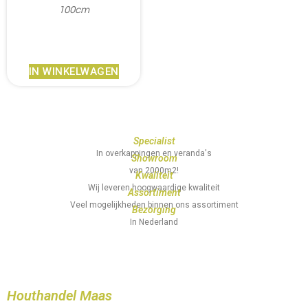
100cm
€
241,95
IN WINKELWAGEN
Specialist
In overkappingen en veranda's
Showroom
van 2000m2!
Kwaliteit
Wij leveren hoogwaardige kwaliteit
Assortiment
Veel mogelijkheden binnen ons assortiment
Bezorging
In Nederland
Houthandel Maas