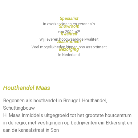
Specialist
In overkappingen en veranda's
Showroom
van 2000m2!
Kwaliteit
Wij leveren hoogwaardige kwaliteit
Assortiment
Veel mogelijkheden binnen ons assortiment
Bezorging
In Nederland
Houthandel Maas
Begonnen als houthandel in Breugel. Houthandel,
Schuttingbouw
H. Maas inmiddels uitgegroeid tot het grootste houtcentrum
in de regio, met vestigingen op bedrijventerrein Ekkersrijt en
aan de kanaalstraat in Son