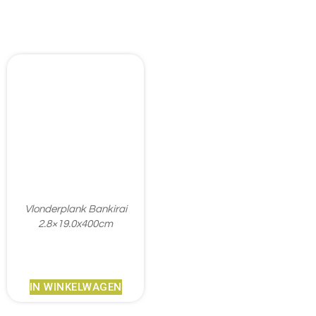
Vlonderplank Bankirai
2.8×19.0x400cm
€
82,85
IN WINKELWAGEN