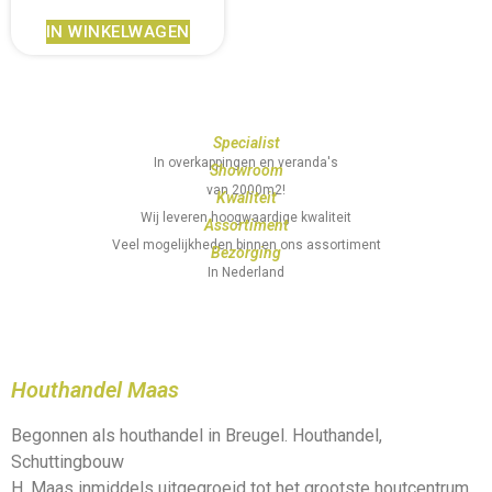
IN WINKELWAGEN
Specialist
In overkappingen en veranda's
Showroom
van 2000m2!
Kwaliteit
Wij leveren hoogwaardige kwaliteit
Assortiment
Veel mogelijkheden binnen ons assortiment
Bezorging
In Nederland
Houthandel Maas
Begonnen als houthandel in Breugel. Houthandel,
Schuttingbouw
H. Maas inmiddels uitgegroeid tot het grootste houtcentrum