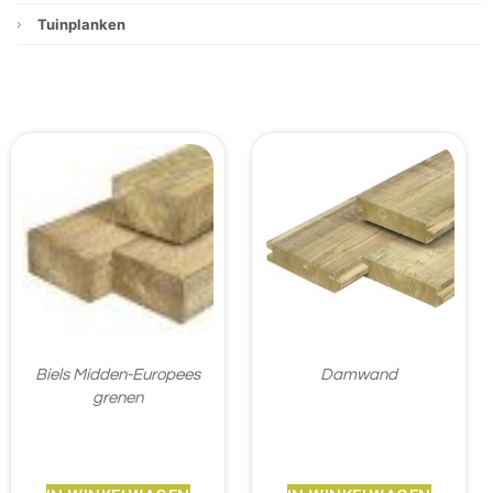
Tuinplanken
Biels Midden-Europees
Damwand
grenen
€
45,35
€
29,90