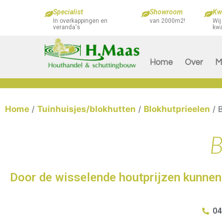
Specialist
Showroom
Kwa
In overkappingen en
van 2000m2!
Wij
veranda's
kwa
Home
Over
M
Home
/
Tuinhuisjes/blokhutten
/
Blokhutprieelen
/ B
B
Door de wisselende houtprijzen kunnen 
04