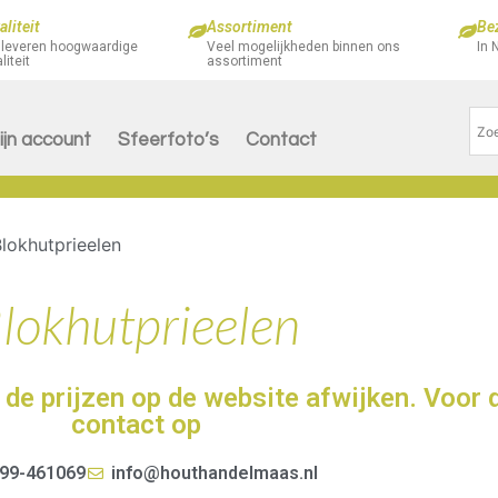
liteit
Assortiment
Be
 leveren hoogwaardige
Veel mogelijkheden binnen ons
In 
liteit
assortiment
ijn account
Sfeerfoto’s
Contact
lokhutprieelen
lokhutprieelen
de prijzen op de website afwijken. Voor 
contact op
99-461069
info@houthandelmaas.nl