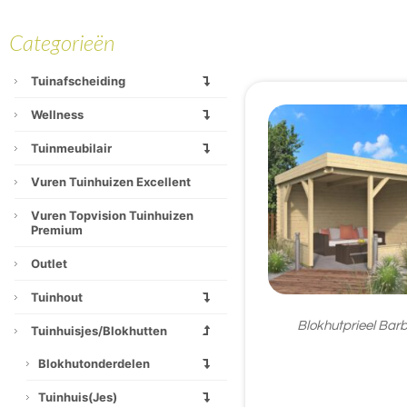
Categorieën
Tuinafscheiding
Wellness
Tuinmeubilair
Vuren Tuinhuizen Excellent
Vuren Topvision Tuinhuizen
Premium
Outlet
Tuinhout
Blokhutprieel Bar
Tuinhuisjes/blokhutten
Blokhutonderdelen
€
1.669,95
Tuinhuis(jes)