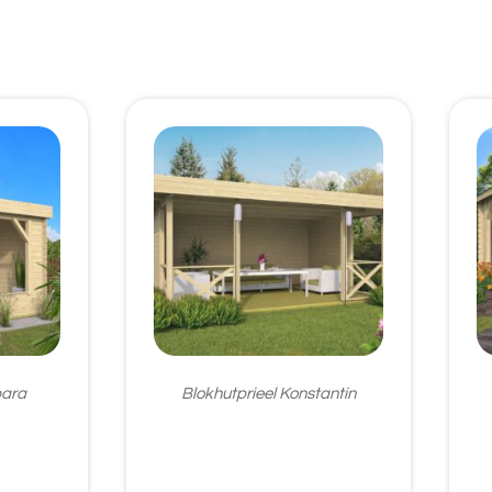
bara
Blokhutprieel Konstantin
€
2.772,95