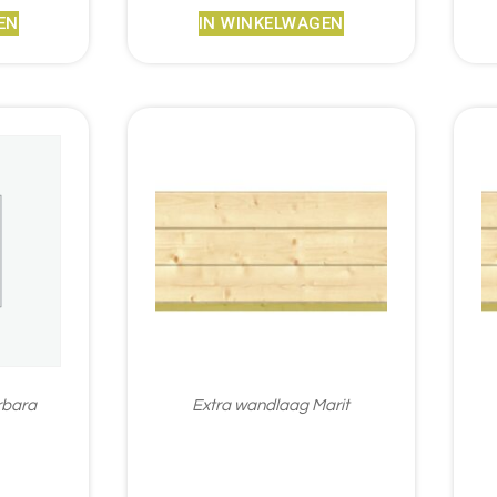
EN
IN WINKELWAGEN
rbara
Extra wandlaag Marit
€
276,95