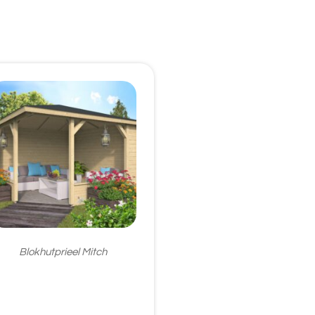
Blokhutprieel Mitch
€
1.680,95