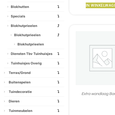
IN WINKELWAG
Blokhutten
Specials
Blokhutprieelen
Blokhutprieelen
Blokhutprieelen
Diensten Tbv Tuinhuisjes
Tuinhuisjes Overig
Terras/grond
Buitenspelen
Tuindecoratie
Extra wandlaag Ba
Dieren
€
185,35
Tuinmeubelen