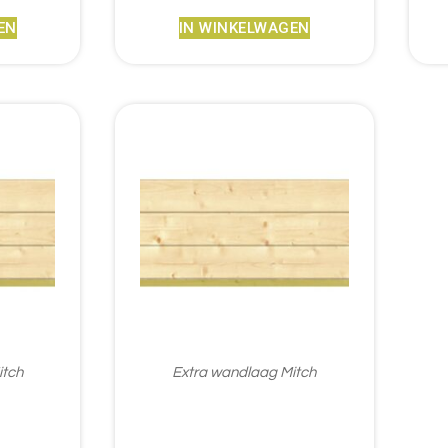
EN
IN WINKELWAGEN
itch
Extra wandlaag Mitch
€
185,35