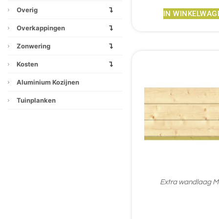
Overig
IN WINKELWAG
Overkappingen
Zonwering
Kosten
Aluminium Kozijnen
Tuinplanken
Extra wandlaag M
€
205,35