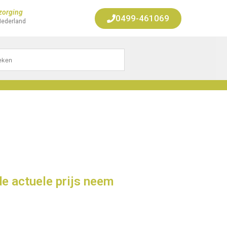
zorging
0499-461069
Nederland
de actuele prijs neem