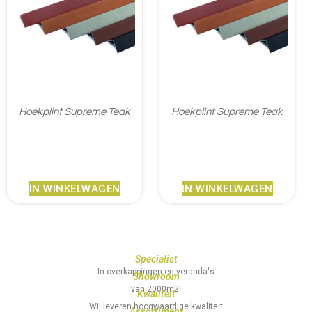
Hoekplint Supreme Teak
Hoekplint Supreme Teak
€
18,95
€
18,95
IN WINKELWAGEN
IN WINKELWAGEN
Specialist
In overkappingen en veranda's
Showroom
van 2000m2!
Kwaliteit
Wij leveren hoogwaardige kwaliteit
Assortiment