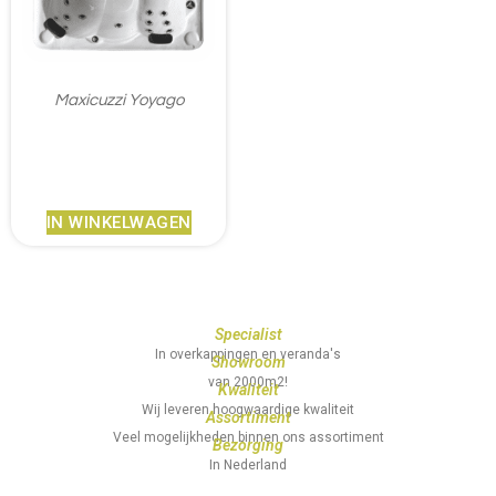
Maxicuzzi Yoyago
€
6.464,00
IN WINKELWAGEN
Specialist
In overkappingen en veranda's
Showroom
van 2000m2!
Kwaliteit
Wij leveren hoogwaardige kwaliteit
Assortiment
Veel mogelijkheden binnen ons assortiment
Bezorging
In Nederland