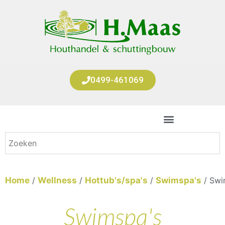
0499-461069
Home
/
Wellness
/
Hottub's/spa's
/
Swimspa's
/ Swi
Swimspa's