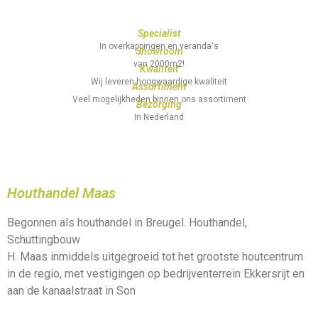
Specialist
In overkappingen en veranda's
Showroom
van 2000m2!
Kwaliteit
Wij leveren hoogwaardige kwaliteit
Assortiment
Veel mogelijkheden binnen ons assortiment
Bezorging
In Nederland
Houthandel Maas
Begonnen als houthandel in Breugel. Houthandel,
Schuttingbouw
H. Maas inmiddels uitgegroeid tot het grootste houtcentrum
in de regio, met vestigingen op bedrijventerrein Ekkersrijt en
aan de kanaalstraat in Son