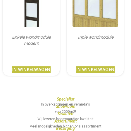
Enkele wandmodule
Triple wandmodule
modern
€
312,95
€
323,95
IN WINKELWAGEN
IN WINKELWAGEN
Specialist
In overkappingen en veranda's
Showroom
van 2000m2!
Kwaliteit
Wij leveren hoogwaardige kwaliteit
Assortiment
Veel mogelijkheden binnen ons assortiment
Bezorging