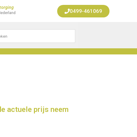
zorging
0499-461069
Nederland
de actuele prijs neem