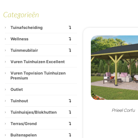
Categorieën
Tuinafscheiding
Wellness
Tuinmeubilair
Vuren Tuinhuizen Excellent
Vuren Topvision Tuinhuizen
Premium
Outlet
Tuinhout
Prieel Corfu
Tuinhuisjes/blokhutten
Terras/grond
€
2.072,95
Buitenspelen