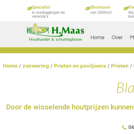
Specialist
Showroom
Kwa
In overkappingen en
van 2000m2!
Wij
veranda's
kwa
Home
Over
M
Home
/
zonwering
/
Prielen en paviljoens
/
Prielen
/ 
Bl
Door de wisselende houtprijzen kunnen 
04