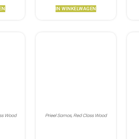
EN
IN WINKELWAGEN
ass Wood
Prieel Samos, Red Class Wood
€
1.657,95