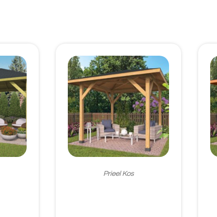
Prieel Kos
€
1.480,95