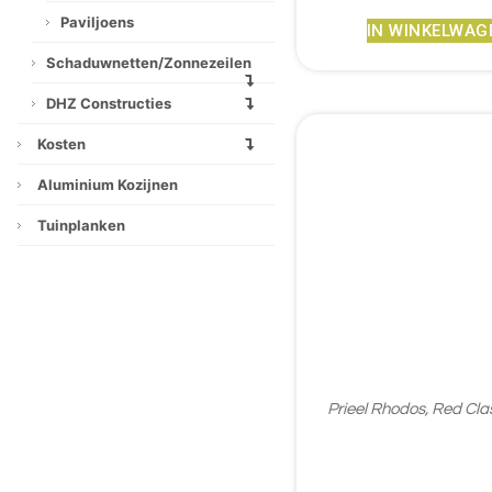
Paviljoens
IN WINKELWAG
Schaduwnetten/zonnezeilen
DHZ Constructies
Kosten
Aluminium Kozijnen
Tuinplanken
Prieel Rhodos, Red Cl
€
3.143,95