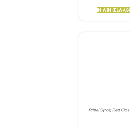
IN WINKELWAG
Prieel Syros, Red Cla
€
1.657,95