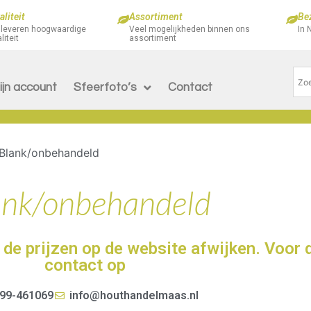
liteit
Assortiment
Be
 leveren hoogwaardige
Veel mogelijkheden binnen ons
In 
liteit
assortiment
ijn account
Sfeerfoto’s
Contact
Blank/onbehandeld
ank/onbehandeld
de prijzen op de website afwijken. Voor 
contact op
99-461069
info@houthandelmaas.nl