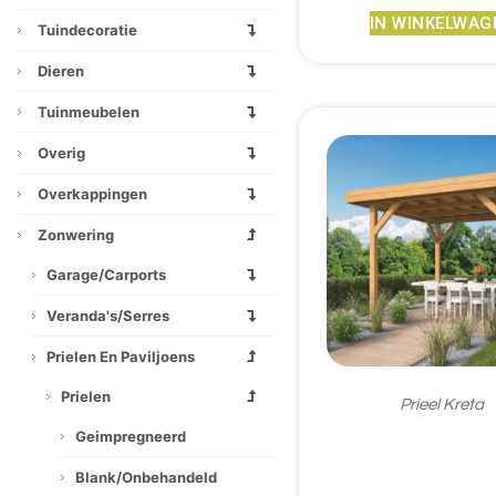
IN WINKELWAG
Tuindecoratie
Dieren
Tuinmeubelen
Overig
Overkappingen
Zonwering
Garage/carports
Veranda's/serres
Prielen En Paviljoens
Prielen
Prieel Kreta
Geimpregneerd
€
1.657,95
Blank/onbehandeld