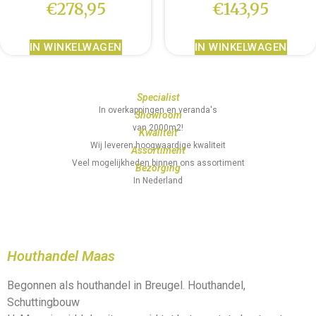
€
278,95
€
143,95
IN WINKELWAGEN
IN WINKELWAGEN
Specialist
In overkappingen en veranda's
Showroom
van 2000m2!
Kwaliteit
Wij leveren hoogwaardige kwaliteit
Assortiment
Veel mogelijkheden binnen ons assortiment
Bezorging
In Nederland
Houthandel Maas
Begonnen als houthandel in Breugel. Houthandel,
Schuttingbouw