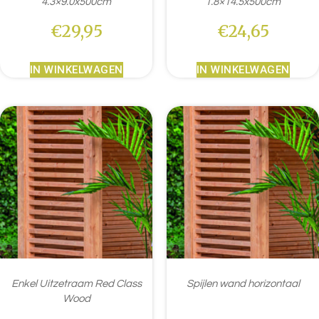
4.3×9.0x500cm
1.8×14.5x500cm
€
29,95
€
24,65
IN WINKELWAGEN
IN WINKELWAGEN
Enkel Uitzetraam Red Class
Spijlen wand horizontaal
Wood