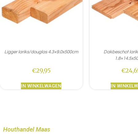
Ligger lariks/douglas 4.3×9.0x500cm
Dakbeschot lari
1.8×14.5x5
€
29,95
€
24,6
IN WINKELWAGEN
IN WINKEL
Houthandel Maas