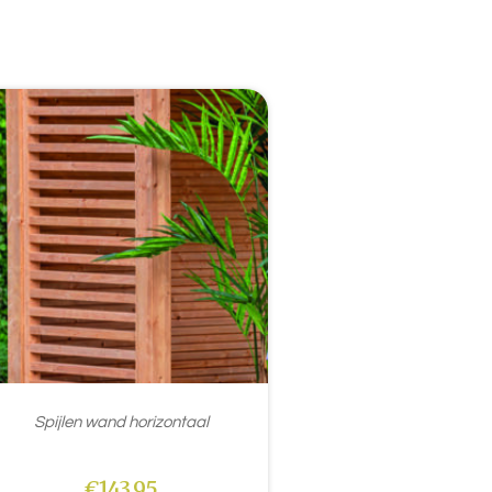
Spijlen wand horizontaal
€
143,95