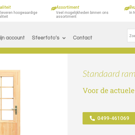
liteit
Assortiment
Be
 leveren hoogwaardige
Veel mogelijkheden binnen ons
In 
liteit
assortiment
ijn account
Sfeerfoto’s
Contact
Standaard ram
Voor de actuele
0499-461069