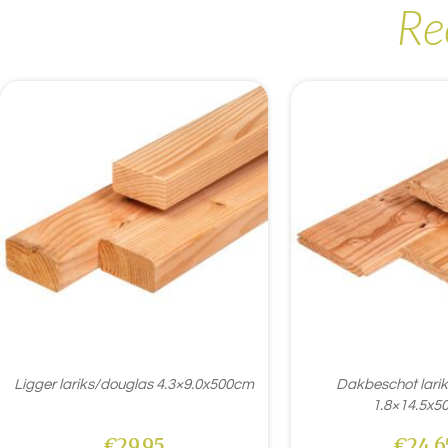
Re
Ligger lariks/douglas 4.3×9.0x500cm
Dakbeschot lari
1.8×14.5x5
€
29,95
€
24,6