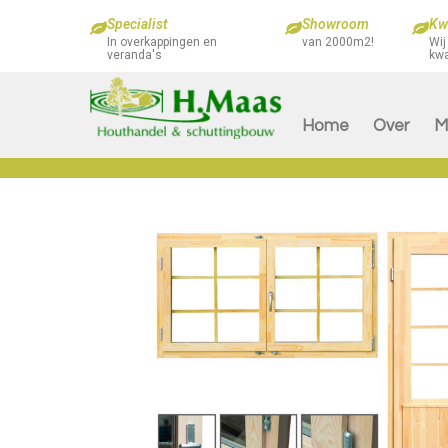
Specialist
Showroom
Kwa
In overkappingen en
van 2000m2!
Wij
veranda's
kwa
Home
Over
M