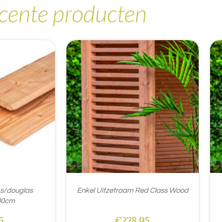
cente producten
ks/douglas
Enkel Uitzetraam Red Class Wood
00cm
5
€
278,95