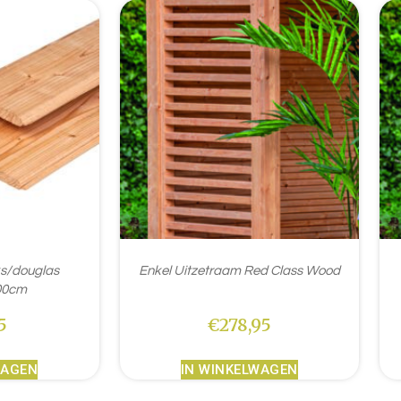
ks/douglas
Enkel Uitzetraam Red Class Wood
00cm
5
€
278,95
WAGEN
IN WINKELWAGEN