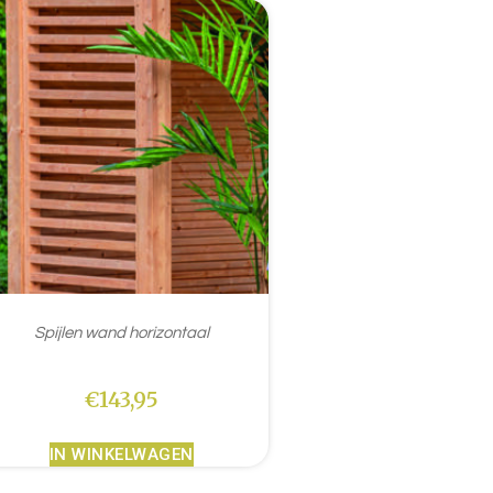
Spijlen wand horizontaal
€
143,95
IN WINKELWAGEN