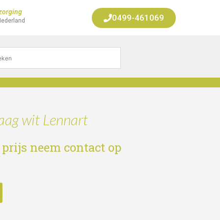
zorging
0499-461069
Nederland
aag wit Lennart
 prijs neem contact op