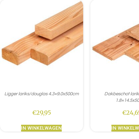
Ligger lariks/douglas 4.3×9.0x500cm
Dakbeschot lari
1.8×14.5x5
€
29,95
€
24,6
IN WINKELWAGEN
IN WINKEL