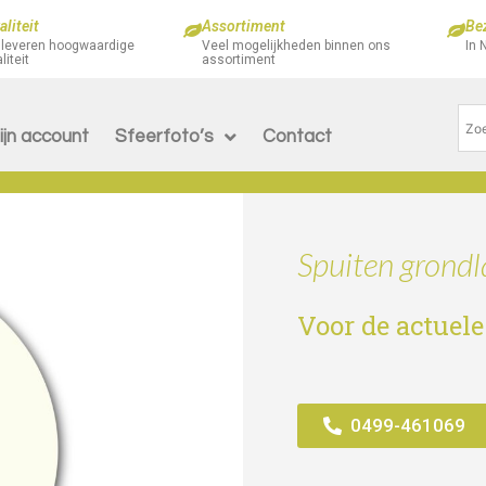
liteit
Assortiment
Be
 leveren hoogwaardige
Veel mogelijkheden binnen ons
In 
liteit
assortiment
ijn account
Sfeerfoto’s
Contact
Spuiten grondl
Voor de actuele
0499-461069