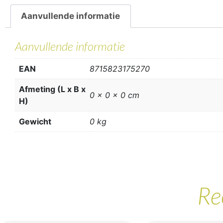
Aanvullende informatie
Aanvullende informatie
EAN
8715823175270
Afmeting (L x B x
0 x 0 x 0 cm
H)
Gewicht
0 kg
Re