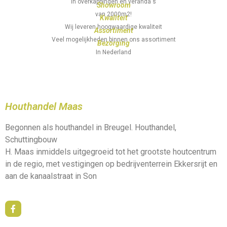
In overkappingen en veranda's
Showroom
van 2000m2!
Kwaliteit
Wij leveren hoogwaardige kwaliteit
Assortiment
Veel mogelijkheden binnen ons assortiment
Bezorging
In Nederland
Houthandel Maas
Begonnen als houthandel in Breugel. Houthandel,
Schuttingbouw
H. Maas inmiddels uitgegroeid tot het grootste houtcentrum
in de regio, met vestigingen op bedrijventerrein Ekkersrijt en
aan de kanaalstraat in Son