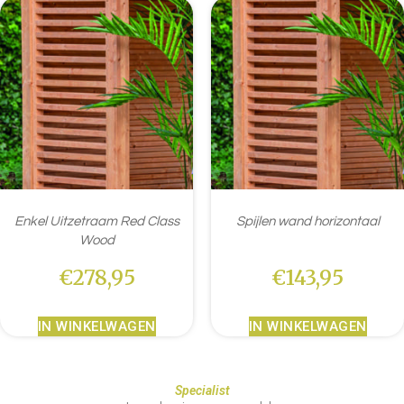
Enkel Uitzetraam Red Class
Spijlen wand horizontaal
Wood
€
278,95
€
143,95
IN WINKELWAGEN
IN WINKELWAGEN
Specialist