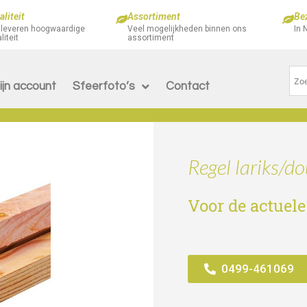
liteit
Assortiment
Be
 leveren hoogwaardige
Veel mogelijkheden binnen ons
In 
liteit
assortiment
ijn account
Sfeerfoto’s
Contact
Regel lariks/
Voor de actuele
0499-461069