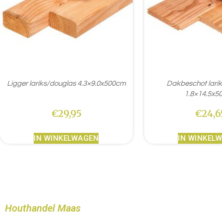
Ligger lariks/douglas 4.3×9.0x500cm
Dakbeschot lari
1.8×14.5x5
€
29,95
€
24,6
IN WINKELWAGEN
IN WINKEL
Houthandel Maas