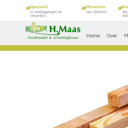
Specialist
Showroom
Kwa
In overkappingen en
van 2000m2!
Wij
veranda's
kwa
Home
Over
M