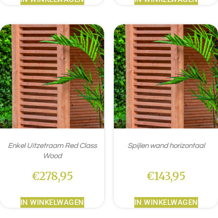
Enkel Uitzetraam Red Class
Spijlen wand horizontaal
Wood
€
278,95
€
143,95
IN WINKELWAGEN
IN WINKELWAGEN