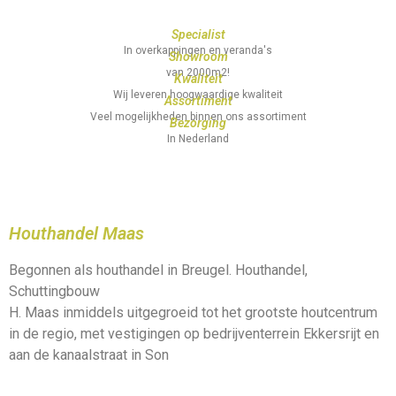
Specialist
In overkappingen en veranda's
Showroom
van 2000m2!
Kwaliteit
Wij leveren hoogwaardige kwaliteit
Assortiment
Veel mogelijkheden binnen ons assortiment
Bezorging
In Nederland
Houthandel Maas
Begonnen als houthandel in Breugel. Houthandel,
Schuttingbouw
H. Maas inmiddels uitgegroeid tot het grootste houtcentrum
in de regio, met vestigingen op bedrijventerrein Ekkersrijt en
aan de kanaalstraat in Son