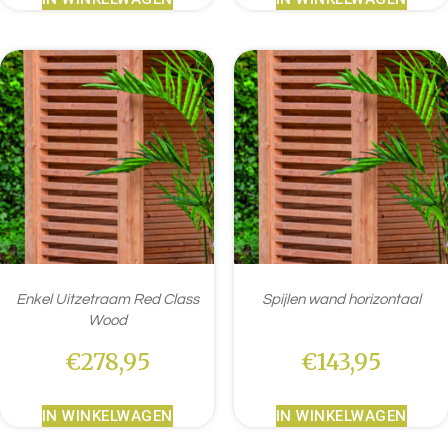
Enkel Uitzetraam Red Class
Spijlen wand horizontaal
Wood
€
278,95
€
143,95
IN WINKELWAGEN
IN WINKELWAGEN