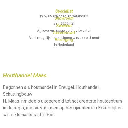
Specialist
In overkappingen en veranda's
Showroom
van 2000m2!
Kwaliteit
Wij leveren hoogwaardige kwaliteit
Assortiment
Veel mogelijkheden binnen ons assortiment
Bezorging
In Nederland
Houthandel Maas
Begonnen als houthandel in Breugel. Houthandel,
Schuttingbouw
H. Maas inmiddels uitgegroeid tot het grootste houtcentrum
in de regio, met vestigingen op bedrijventerrein Ekkersrijt en
aan de kanaalstraat in Son