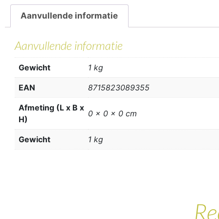
Aanvullende informatie
Aanvullende informatie
Gewicht
1 kg
EAN
8715823089355
Afmeting (L x B x
0 x 0 x 0 cm
H)
Gewicht
1 kg
Re