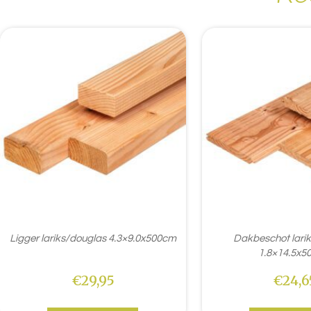
Ligger lariks/douglas 4.3×9.0x500cm
Dakbeschot lari
1.8×14.5x5
€
29,95
€
24,6