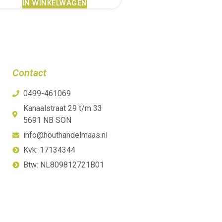
IN WINKELWAGEN
Contact
0499-461069
Kanaalstraat 29 t/m 33
5691 NB SON
info@houthandelmaas.nl
Kvk: 17134344
Btw: NL809812721B01