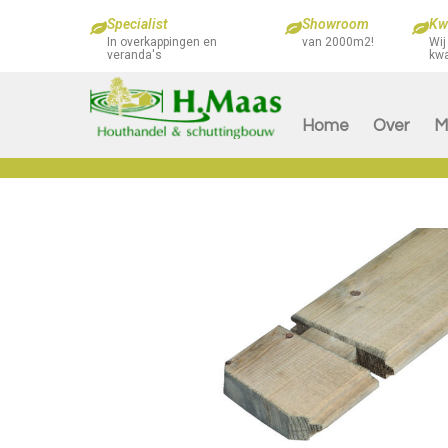
Specialist
Showroom
Kwa
In overkappingen en
van 2000m2!
Wij
veranda's
kwa
Home
Over
M