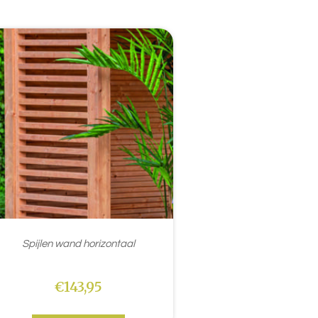
Spijlen wand horizontaal
€
143,95