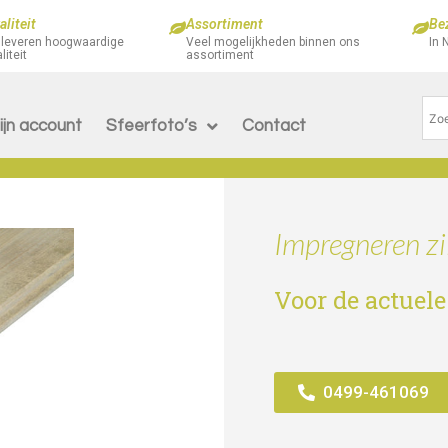
liteit
Assortiment
Be
 leveren hoogwaardige
Veel mogelijkheden binnen ons
In 
liteit
assortiment
ijn account
Sfeerfoto’s
Contact
Impregneren zil
Voor de actuele
0499-461069