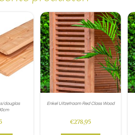
ks/douglas
Enkel Uitzetraam Red Class Wood
00cm
5
€
278,95