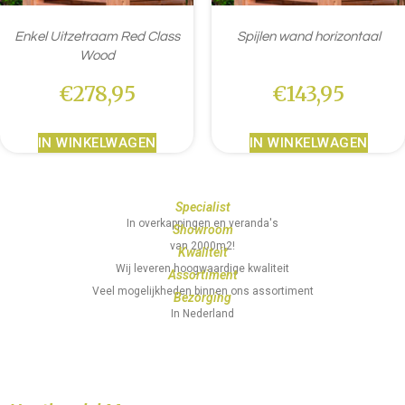
Enkel Uitzetraam Red Class
Spijlen wand horizontaal
Wood
€
278,95
€
143,95
IN WINKELWAGEN
IN WINKELWAGEN
Specialist
In overkappingen en veranda's
Showroom
van 2000m2!
Kwaliteit
Wij leveren hoogwaardige kwaliteit
Assortiment
Veel mogelijkheden binnen ons assortiment
Bezorging
In Nederland