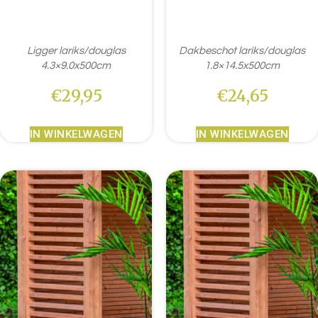
Ligger lariks/douglas
Dakbeschot lariks/douglas
4.3×9.0x500cm
1.8×14.5x500cm
€
29,95
€
24,65
IN WINKELWAGEN
IN WINKELWAGEN