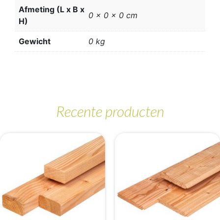
Afmeting (L x B x
0 x 0 x 0 cm
H)
Gewicht
0 kg
Recente producten