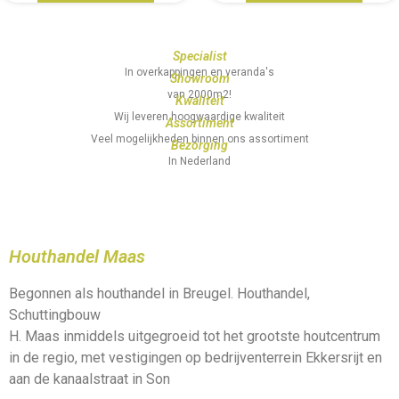
Specialist
In overkappingen en veranda's
Showroom
van 2000m2!
Kwaliteit
Wij leveren hoogwaardige kwaliteit
Assortiment
Veel mogelijkheden binnen ons assortiment
Bezorging
In Nederland
Houthandel Maas
Begonnen als houthandel in Breugel. Houthandel,
Schuttingbouw
H. Maas inmiddels uitgegroeid tot het grootste houtcentrum
in de regio, met vestigingen op bedrijventerrein Ekkersrijt en
aan de kanaalstraat in Son