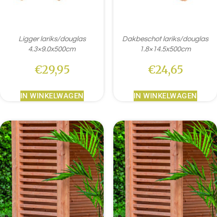
Ligger lariks/douglas
Dakbeschot lariks/douglas
4.3×9.0x500cm
1.8×14.5x500cm
€
29,95
€
24,65
IN WINKELWAGEN
IN WINKELWAGEN