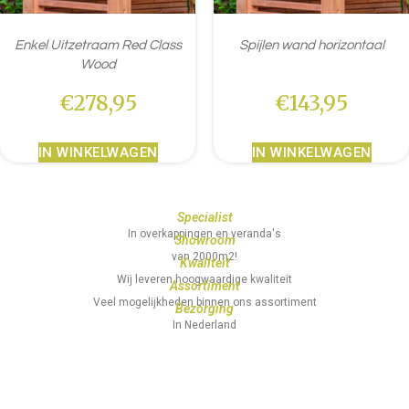
Enkel Uitzetraam Red Class
Spijlen wand horizontaal
Wood
€
278,95
€
143,95
IN WINKELWAGEN
IN WINKELWAGEN
Specialist
In overkappingen en veranda's
Showroom
van 2000m2!
Kwaliteit
Wij leveren hoogwaardige kwaliteit
Assortiment
Veel mogelijkheden binnen ons assortiment
Bezorging
In Nederland