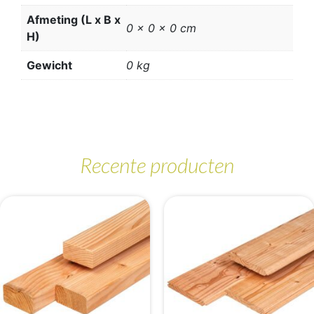
Afmeting (L x B x
0 x 0 x 0 cm
H)
Gewicht
0 kg
Recente producten