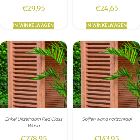
€
29,95
€
24,65
IN WINKELWAGEN
IN WINKELWAGEN
Enkel Uitzetraam Red Class
Spijlen wand horizontaal
Wood
€
278,95
€
143,95