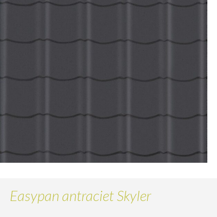
Easypan antraciet Skyler