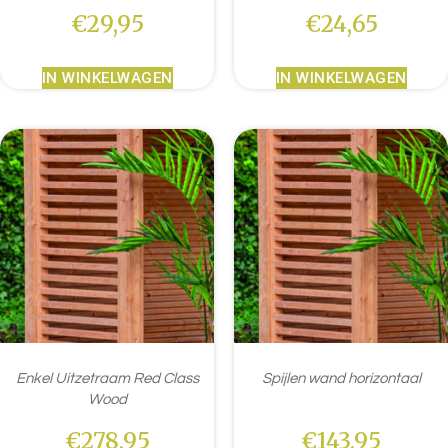
€
29,95
€
24,65
IN WINKELWAGEN
IN WINKELWAGEN
Enkel Uitzetraam Red Class
Spijlen wand horizontaal
Wood
€
278,95
€
143,95