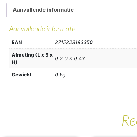
Aanvullende informatie
Aanvullende informatie
EAN
8715823183350
Afmeting (L x B x
0 x 0 x 0 cm
H)
Gewicht
0 kg
Re