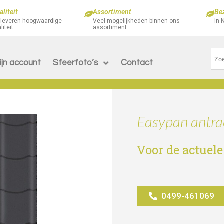
liteit
Assortiment
Be
 leveren hoogwaardige
Veel mogelijkheden binnen ons
In 
liteit
assortiment
ijn account
Sfeerfoto’s
Contact
Easypan antrac
Voor de actuele
0499-461069