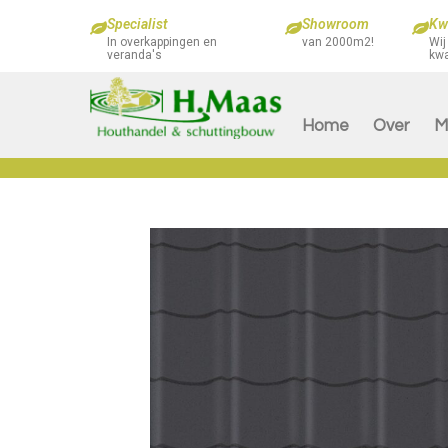
Specialist
Showroom
Kwa
In overkappingen en
van 2000m2!
Wij
veranda's
kwa
Home
Over
M