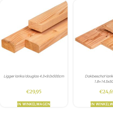
Ligger lariks/douglas 4.3×9.0x500cm
Dakbeschot lari
1.8×14.5x5
€
29,95
€
24,6
IN WINKELWAGEN
IN WINKEL