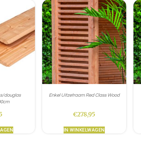
ks/douglas
Enkel Uitzetraam Red Class Wood
00cm
5
€
278,95
WAGEN
IN WINKELWAGEN