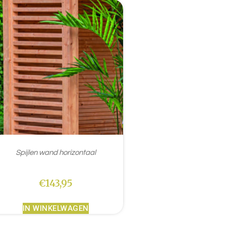
Spijlen wand horizontaal
€
143,95
IN WINKELWAGEN