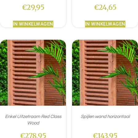
€
29,95
€
24,65
IN WINKELWAGEN
IN WINKELWAGEN
Enkel Uitzetraam Red Class
Spijlen wand horizontaal
Wood
€
278,95
€
143,95