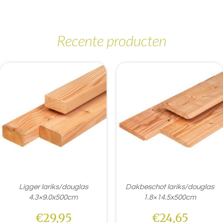
Recente producten
Ligger lariks/douglas
Dakbeschot lariks/douglas
4.3×9.0x500cm
1.8×14.5x500cm
€
29,95
€
24,65