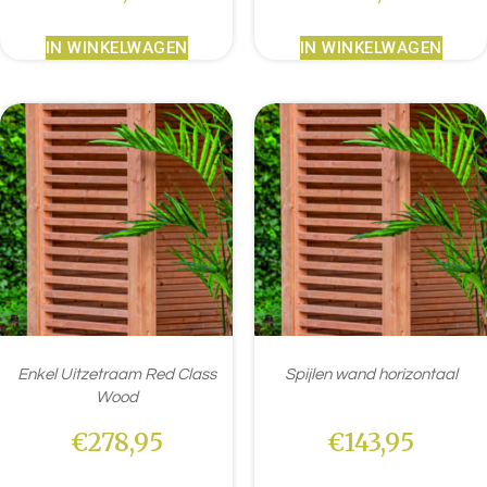
IN WINKELWAGEN
IN WINKELWAGEN
Enkel Uitzetraam Red Class
Spijlen wand horizontaal
Wood
€
278,95
€
143,95