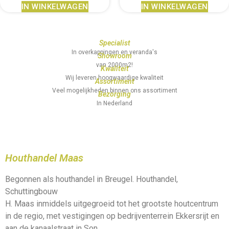
IN WINKELWAGEN
IN WINKELWAGEN
Specialist
In overkappingen en veranda's
Showroom
van 2000m2!
Kwaliteit
Wij leveren hoogwaardige kwaliteit
Assortiment
Veel mogelijkheden binnen ons assortiment
Bezorging
In Nederland
Houthandel Maas
Begonnen als houthandel in Breugel. Houthandel,
Schuttingbouw
H. Maas inmiddels uitgegroeid tot het grootste houtcentrum
in de regio, met vestigingen op bedrijventerrein Ekkersrijt en
aan de kanaalstraat in Son