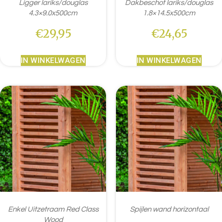
Ligger lariks/douglas
Dakbeschot lariks/douglas
4.3×9.0x500cm
1.8×14.5x500cm
€
29,95
€
24,65
IN WINKELWAGEN
IN WINKELWAGEN
Enkel Uitzetraam Red Class
Spijlen wand horizontaal
Wood