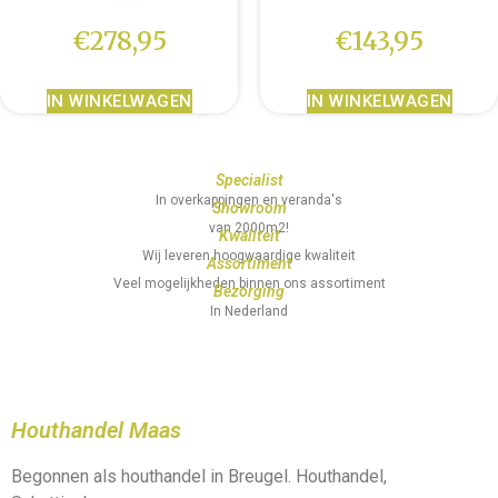
€
278,95
€
143,95
IN WINKELWAGEN
IN WINKELWAGEN
Specialist
In overkappingen en veranda's
Showroom
van 2000m2!
Kwaliteit
Wij leveren hoogwaardige kwaliteit
Assortiment
Veel mogelijkheden binnen ons assortiment
Bezorging
In Nederland
Houthandel Maas
Begonnen als houthandel in Breugel. Houthandel,