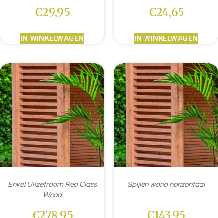
€
29,95
€
24,65
IN WINKELWAGEN
IN WINKELWAGEN
Enkel Uitzetraam Red Class
Spijlen wand horizontaal
Wood
€
278,95
€
143,95