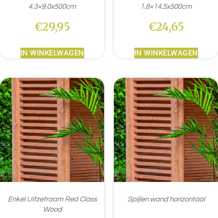
4.3×9.0x500cm
1.8×14.5x500cm
€
29,95
€
24,65
IN WINKELWAGEN
IN WINKELWAGEN
Enkel Uitzetraam Red Class
Spijlen wand horizontaal
Wood