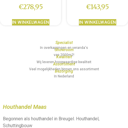
€
278,95
€
143,95
IN WINKELWAGEN
IN WINKELWAGEN
Specialist
In overkappingen en veranda's
Showroom
van 2000m2!
Kwaliteit
Wij leveren hoogwaardige kwaliteit
Assortiment
Veel mogelijkheden binnen ons assortiment
Bezorging
In Nederland
Houthandel Maas
Begonnen als houthandel in Breugel. Houthandel,
Schuttingbouw