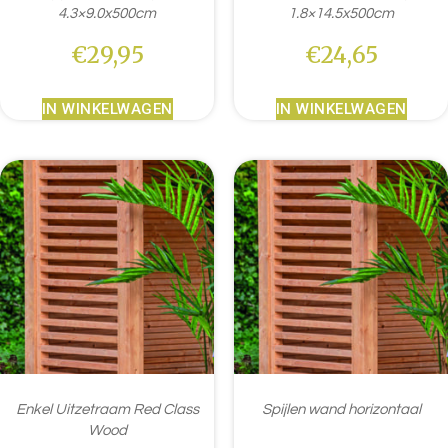
4.3×9.0x500cm
1.8×14.5x500cm
€
29,95
€
24,65
IN WINKELWAGEN
IN WINKELWAGEN
Enkel Uitzetraam Red Class
Spijlen wand horizontaal
Wood