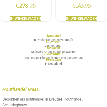
€
278,95
€
143,95
IN WINKELWAGEN
IN WINKELWAGEN
Specialist
In overkappingen en veranda's
Showroom
van 2000m2!
Kwaliteit
Wij leveren hoogwaardige kwaliteit
Assortiment
Veel mogelijkheden binnen ons assortiment
Bezorging
In Nederland
Houthandel Maas
Begonnen als houthandel in Breugel. Houthandel,
Schuttingbouw