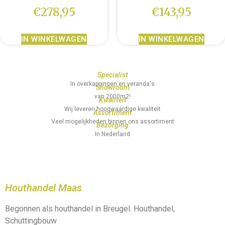
€
278,95
€
143,95
IN WINKELWAGEN
IN WINKELWAGEN
Specialist
In overkappingen en veranda's
Showroom
van 2000m2!
Kwaliteit
Wij leveren hoogwaardige kwaliteit
Assortiment
Veel mogelijkheden binnen ons assortiment
Bezorging
In Nederland
Houthandel Maas
Begonnen als houthandel in Breugel. Houthandel,
Schuttingbouw