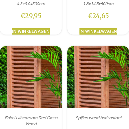
4.3×9.0x500cm
1.8×14.5x500cm
€
29,95
€
24,65
IN WINKELWAGEN
IN WINKELWAGEN
Enkel Uitzetraam Red Class
Spijlen wand horizontaal
Wood