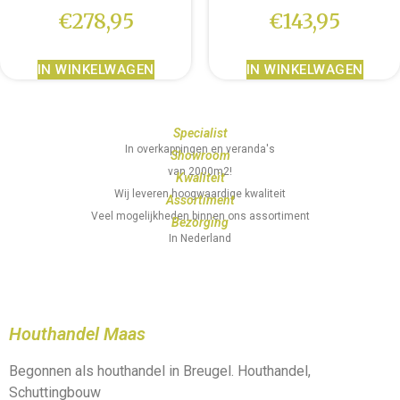
€
278,95
€
143,95
IN WINKELWAGEN
IN WINKELWAGEN
Specialist
In overkappingen en veranda's
Showroom
van 2000m2!
Kwaliteit
Wij leveren hoogwaardige kwaliteit
Assortiment
Veel mogelijkheden binnen ons assortiment
Bezorging
In Nederland
Houthandel Maas
Begonnen als houthandel in Breugel. Houthandel,
Schuttingbouw