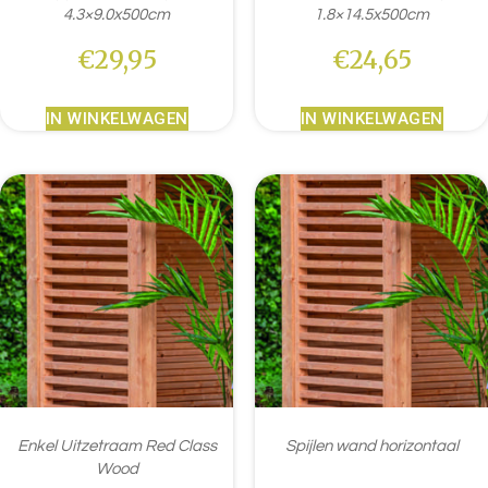
4.3×9.0x500cm
1.8×14.5x500cm
€
29,95
€
24,65
IN WINKELWAGEN
IN WINKELWAGEN
Enkel Uitzetraam Red Class
Spijlen wand horizontaal
Wood