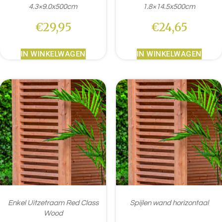
4.3×9.0x500cm
1.8×14.5x500cm
€
29,95
€
24,65
IN WINKELWAGEN
IN WINKELWAGEN
Enkel Uitzetraam Red Class
Spijlen wand horizontaal
Wood