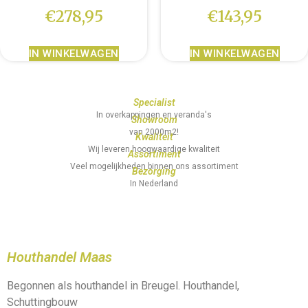
€
278,95
€
143,95
IN WINKELWAGEN
IN WINKELWAGEN
Specialist
In overkappingen en veranda's
Showroom
van 2000m2!
Kwaliteit
Wij leveren hoogwaardige kwaliteit
Assortiment
Veel mogelijkheden binnen ons assortiment
Bezorging
In Nederland
Houthandel Maas
Begonnen als houthandel in Breugel. Houthandel,
Schuttingbouw