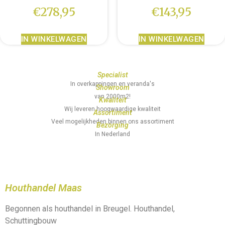
€
278,95
€
143,95
IN WINKELWAGEN
IN WINKELWAGEN
Specialist
In overkappingen en veranda's
Showroom
van 2000m2!
Kwaliteit
Wij leveren hoogwaardige kwaliteit
Assortiment
Veel mogelijkheden binnen ons assortiment
Bezorging
In Nederland
Houthandel Maas
Begonnen als houthandel in Breugel. Houthandel,
Schuttingbouw