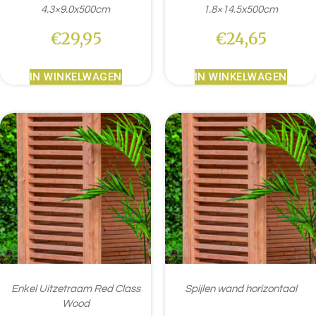
4.3×9.0x500cm
1.8×14.5x500cm
€
29,95
€
24,65
IN WINKELWAGEN
IN WINKELWAGEN
Enkel Uitzetraam Red Class
Spijlen wand horizontaal
Wood