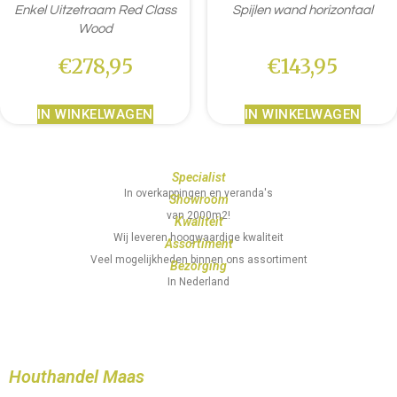
Enkel Uitzetraam Red Class
Spijlen wand horizontaal
Wood
€
278,95
€
143,95
IN WINKELWAGEN
IN WINKELWAGEN
Specialist
In overkappingen en veranda's
Showroom
van 2000m2!
Kwaliteit
Wij leveren hoogwaardige kwaliteit
Assortiment
Veel mogelijkheden binnen ons assortiment
Bezorging
In Nederland
Houthandel Maas