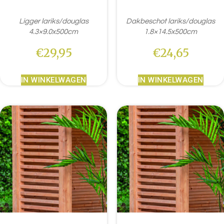
Ligger lariks/douglas
Dakbeschot lariks/douglas
4.3×9.0x500cm
1.8×14.5x500cm
€
29,95
€
24,65
IN WINKELWAGEN
IN WINKELWAGEN