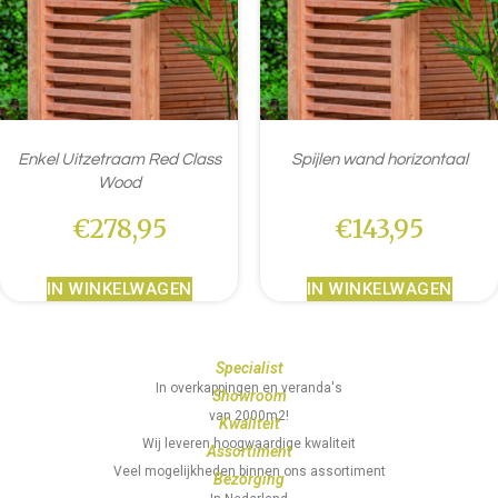
Enkel Uitzetraam Red Class
Spijlen wand horizontaal
Wood
€
278,95
€
143,95
IN WINKELWAGEN
IN WINKELWAGEN
Specialist
In overkappingen en veranda's
Showroom
van 2000m2!
Kwaliteit
Wij leveren hoogwaardige kwaliteit
Assortiment
Veel mogelijkheden binnen ons assortiment
Bezorging