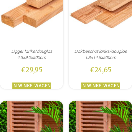
Ligger lariks/douglas
Dakbeschot lariks/douglas
4.3×9.0x500cm
1.8×14.5x500cm
€
29,95
€
24,65
IN WINKELWAGEN
IN WINKELWAGEN