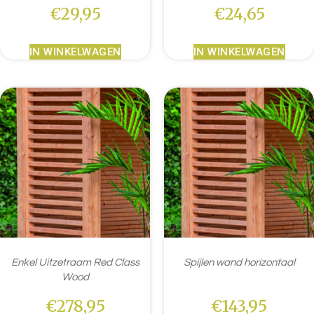
€
29,95
€
24,65
IN WINKELWAGEN
IN WINKELWAGEN
Enkel Uitzetraam Red Class
Spijlen wand horizontaal
Wood
€
278,95
€
143,95