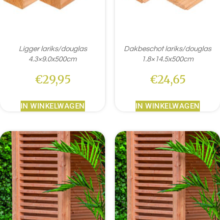
Ligger lariks/douglas
Dakbeschot lariks/douglas
4.3×9.0x500cm
1.8×14.5x500cm
€
29,95
€
24,65
IN WINKELWAGEN
IN WINKELWAGEN