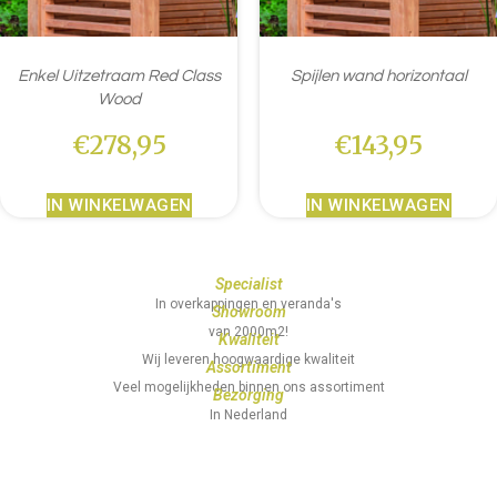
Enkel Uitzetraam Red Class
Spijlen wand horizontaal
Wood
€
278,95
€
143,95
IN WINKELWAGEN
IN WINKELWAGEN
Specialist
In overkappingen en veranda's
Showroom
van 2000m2!
Kwaliteit
Wij leveren hoogwaardige kwaliteit
Assortiment
Veel mogelijkheden binnen ons assortiment
Bezorging
In Nederland