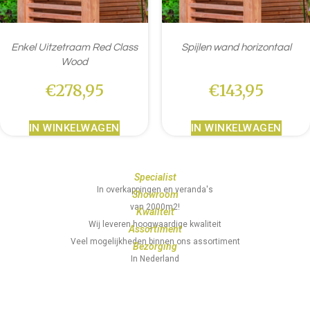
Enkel Uitzetraam Red Class
Spijlen wand horizontaal
Wood
€
278,95
€
143,95
IN WINKELWAGEN
IN WINKELWAGEN
Specialist
In overkappingen en veranda's
Showroom
van 2000m2!
Kwaliteit
Wij leveren hoogwaardige kwaliteit
Assortiment
Veel mogelijkheden binnen ons assortiment
Bezorging
In Nederland