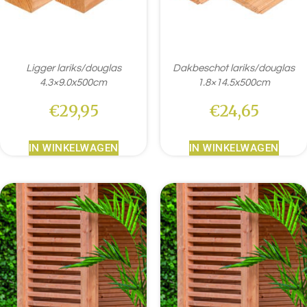
Ligger lariks/douglas
Dakbeschot lariks/douglas
4.3×9.0x500cm
1.8×14.5x500cm
€
29,95
€
24,65
IN WINKELWAGEN
IN WINKELWAGEN