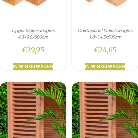
Ligger lariks/douglas
Dakbeschot lariks/douglas
4.3×9.0x500cm
1.8×14.5x500cm
€
29,95
€
24,65
IN WINKELWAGEN
IN WINKELWAGEN