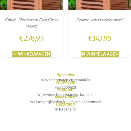
Enkel Uitzetraam Red Class
Spijlen wand horizontaal
Wood
€
278,95
€
143,95
IN WINKELWAGEN
IN WINKELWAGEN
Specialist
In overkappingen en veranda's
Showroom
van 2000m2!
Kwaliteit
Wij leveren hoogwaardige kwaliteit
Assortiment
Veel mogelijkheden binnen ons assortiment
Bezorging
In Nederland