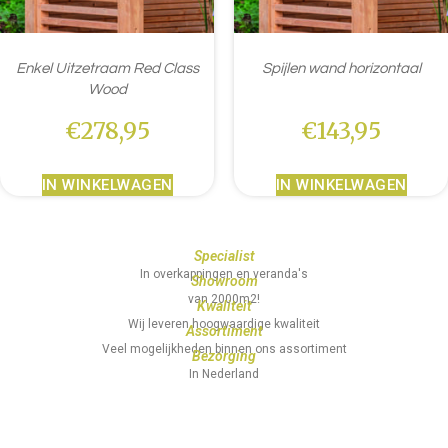
Enkel Uitzetraam Red Class
Spijlen wand horizontaal
Wood
€
278,95
€
143,95
IN WINKELWAGEN
IN WINKELWAGEN
Specialist
In overkappingen en veranda's
Showroom
van 2000m2!
Kwaliteit
Wij leveren hoogwaardige kwaliteit
Assortiment
Veel mogelijkheden binnen ons assortiment
Bezorging
In Nederland