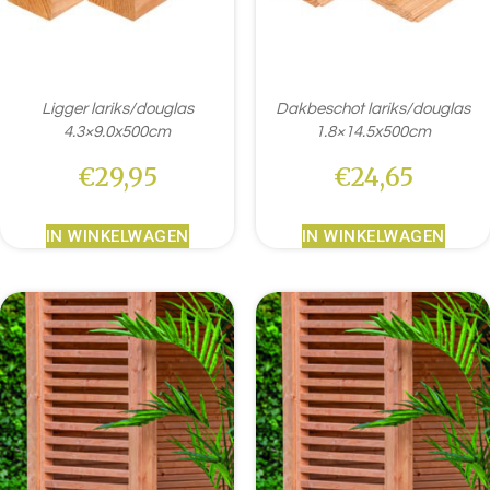
Ligger lariks/douglas
Dakbeschot lariks/douglas
4.3×9.0x500cm
1.8×14.5x500cm
€
29,95
€
24,65
IN WINKELWAGEN
IN WINKELWAGEN