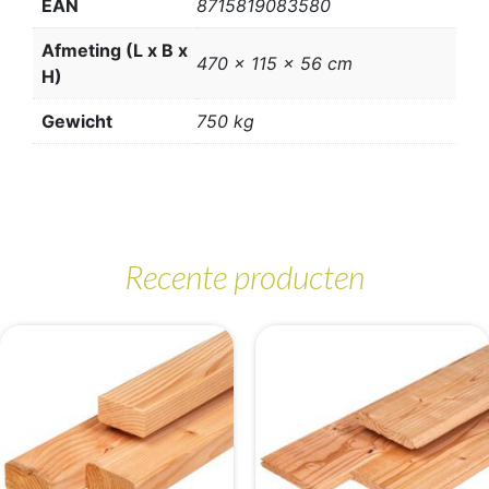
EAN
8715819083580
Afmeting (L x B x
470 x 115 x 56 cm
H)
Gewicht
750 kg
Recente producten