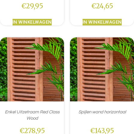
€
29,95
€
24,65
IN WINKELWAGEN
IN WINKELWAGEN
Enkel Uitzetraam Red Class
Spijlen wand horizontaal
Wood
€
278,95
€
143,95