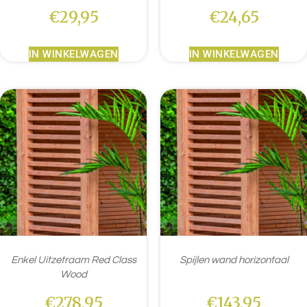
€
29,95
€
24,65
IN WINKELWAGEN
IN WINKELWAGEN
Enkel Uitzetraam Red Class
Spijlen wand horizontaal
Wood
€
278,95
€
143,95