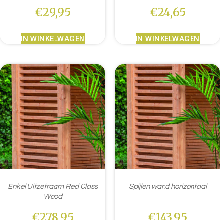
€
29,95
€
24,65
IN WINKELWAGEN
IN WINKELWAGEN
Enkel Uitzetraam Red Class
Spijlen wand horizontaal
Wood
€
278,95
€
143,95