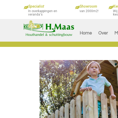
Specialist
Showroom
Kwa
In overkappingen en
van 2000m2!
Wij
veranda's
kwa
Home
Over
M