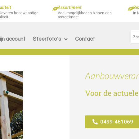
liteit
Assortiment
Be
 leveren hoogwaardige
Veel mogelijkheden binnen ons
In 
liteit
assortiment
ijn account
Sfeerfoto’s
Contact
Aanbouwverand
Voor de actuele
0499-461069