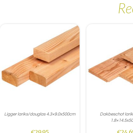
Re
Ligger lariks/douglas 4.3×9.0x500cm
Dakbeschot lari
1.8×14.5x5
€
29,95
€
24,6