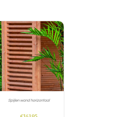
Spijlen wand horizontaal
€
143,95