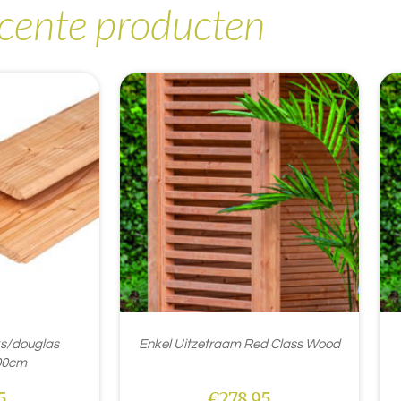
cente producten
ks/douglas
Enkel Uitzetraam Red Class Wood
00cm
5
€
278,95